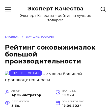
Перейти
Эксперт Качества
к
содержанию
Эксперт Качества – рейтинги лучших
товаров
ГЛАВНАЯ
»
ЛУЧШИЕ ТОВАРЫ
Рейтинг соковыжималок
большой
производительности
ЛУЧШИЕ ТОВАРЫ
АВТОР
НА ЧТЕНИЕ
Администратор
19 мин
ПРОСМОТРОВ
ОПУБЛИКОВАНО
3.6к.
19.09.2024