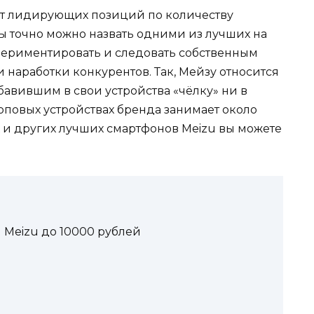
ет лидирующих позиций по количеству
ы точно можно назвать одними из лучших на
периментировать и следовать собственным
и наработки конкурентов. Так, Мейзу относится
авившим в свои устройства «чёлку» ни в
топовых устройствах бренда занимает около
х и других лучших смартфонов Meizu вы можете
Meizu до 10000 рублей