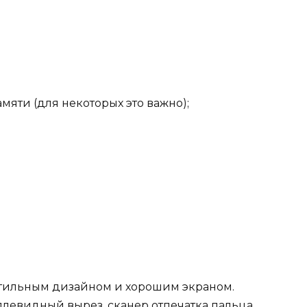
яти (для некоторых это важно);
стильным дизайном и хорошим экраном.
плевидный вырез, сканер отпечатка пальца