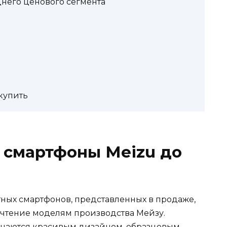
него ценового сегмента
купить
 смартфоны Meizu до
ных смартфонов, представленных в продаже,
чтение моделям производства Мейзу.
ичаются красивым дизайном, образцовым