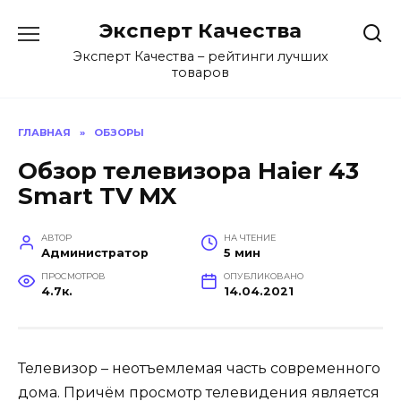
Перейти
Эксперт Качества
к
содержанию
Эксперт Качества – рейтинги лучших
товаров
ГЛАВНАЯ
»
ОБЗОРЫ
Обзор телевизора Haier 43
Smart TV MX
АВТОР
НА ЧТЕНИЕ
Администратор
5 мин
ПРОСМОТРОВ
ОПУБЛИКОВАНО
4.7к.
14.04.2021
Телевизор – неотъемлемая часть современного
дома. Причём просмотр телевидения является