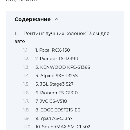
Содержание
Рейтинг лучших колонок 13 см для
авто
1. Focal RCX-130
2. Pioneer TS-1339R
3. KENWOOD KFC-S1366
4. Alpine SXE-1325S
5. JBL Stage3 527
6. Pioneer TS-G1310
7. JVC CS-V518
8. EDGE EDST215-E6
9. Урал AS-C1347
10. SoundMAX SM-CF502