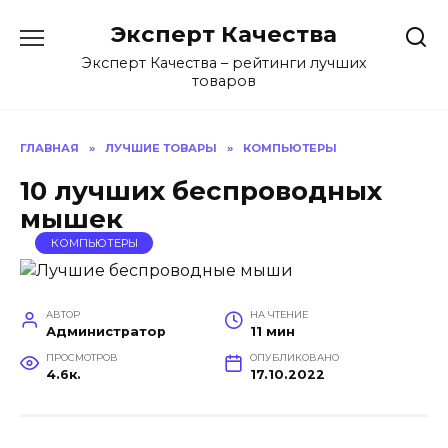
Перейти
Эксперт Качества
к
содержанию
Эксперт Качества – рейтинги лучших
товаров
ГЛАВНАЯ
»
ЛУЧШИЕ ТОВАРЫ
»
КОМПЬЮТЕРЫ
10 лучших беспроводных
мышек
КОМПЬЮТЕРЫ
АВТОР
НА ЧТЕНИЕ
Администратор
11 мин
ПРОСМОТРОВ
ОПУБЛИКОВАНО
4.6к.
17.10.2022