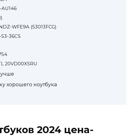
A-AU146
)
 NDZ-WFE9A (53013FCG)
5-53-36CS
754
 ITL 20VD00XSRU
лучше
ку хорошего ноутбука
тбуков 2024 цена-