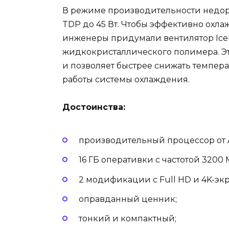
В режиме производительности недор
TDP до 45 Вт. Чтобы эффективно охл
инженеры придумали вентилятор IceBl
жидкокристаллического полимера. Эт
и позволяет быстрее снижать темпер
работы системы охлаждения.
Достоинства:
производительный процессор от 
16 ГБ оперативки с частотой 3200 
2 модификации с Full HD и 4K-эк
оправданный ценник;
тонкий и компактный;