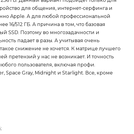
/256 ГБ. Данный вариант подойдет только для
тройство для общения, интернет-серфинга и
енно Apple. А для любой профессиональной
е 16/512 ГБ. А причина в том, что базовая
ый SSD. Поэтому во многозадачности и
ость падает в разы. А учитывая очень
такое снижение не хочется. К матрице лучшего
лей претензий у нас не возникает. И точность
 любого пользователя, включая профи.
er, Space Gray, Midnight и Starlight. Все, кроме
;