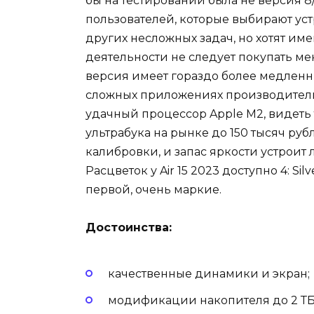
бы на тестировании была не версия 8
пользователей, которые выбирают ус
других несложных задач, но хотят им
деятельности не следует покупать мене
версия имеет гораздо более медленн
сложных приложениях производительн
удачный процессор Apple M2, видеть 
ультрабука на рынке до 150 тысяч руб
калибровки, и запас яркости устроит
Расцветок у Air 15 2023 доступно 4: Silv
первой, очень маркие.
Достоинства:
качественные динамики и экран;
модификации накопителя до 2 ТБ