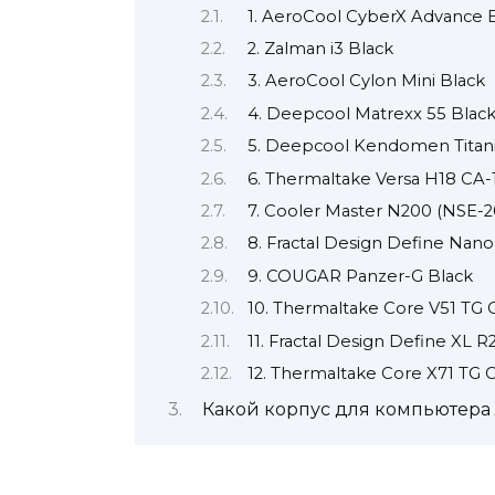
1. AeroCool CyberX Advance 
2. Zalman i3 Black
3. AeroCool Cylon Mini Black
4. Deepcool Matrexx 55 Blac
5. Deepcool Kendomen Tita
6. Thermaltake Versa H18 CA
7. Cooler Master N200 (NSE-
8. Fractal Design Define Nan
9. COUGAR Panzer-G Black
10. Thermaltake Core V51 T
11. Fractal Design Define XL R
12. Thermaltake Core X71 TG
Какой корпус для компьютера