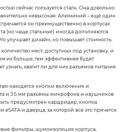
стью сейчас пользуется сталь. Она довольно
равнительно невысокая. Алюминий – ещё один
стречается он преимущественно в корпусах
та (но чаще стальные) иногда дополняются
Это улучшает дизайн, но повышает стоимость.
 количество мест, доступных под установку, и
ем их больше, тем эффективнее будет
т узнать, хватит ли для них разъёмов питания
 там находятся кнопки включения и
рта и 3.5 мм разъёмы микрофона и наушников.
быть предусмотрен кардридер, кнопка
 eSATA и дверца, за которой всё это прячется
левые фильтры, шумоизоляция корпуса,