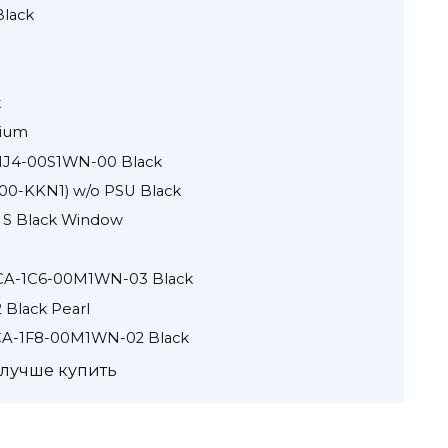
Black
k
nium
-1J4-00S1WN-00 Black
200-KKN1) w/o PSU Black
o S Black Window
G CA-1C6-00M1WN-03 Black
2 Black Pearl
 CA-1F8-00M1WN-02 Black
 лучше купить