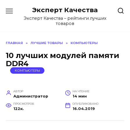
Перейти
Эксперт Качества
к
содержанию
Эксперт Качества – рейтинги лучших
товаров
ГЛАВНАЯ
»
ЛУЧШИЕ ТОВАРЫ
»
КОМПЬЮТЕРЫ
10 лучших модулей памяти
DDR4
КОМПЬЮТЕРЫ
АВТОР
НА ЧТЕНИЕ
Администратор
14 мин
ПРОСМОТРОВ
ОПУБЛИКОВАНО
122к.
16.04.2019