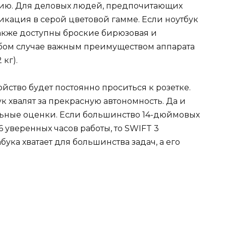
рию. Для деловых людей, предпочитающих
икация в серой цветовой гамме. Если ноутбук
также доступны броские бирюзовая и
юбом случае важным преимуществом аппарата
 кг).
ройство будет постоянно проситься к розетке.
ук хвалят за прекрасную автономность. Да и
ьные оценки. Если большинство 14-дюймовых
 уверенных часов работы, то SWIFT 3
ука хватает для большинства задач, а его