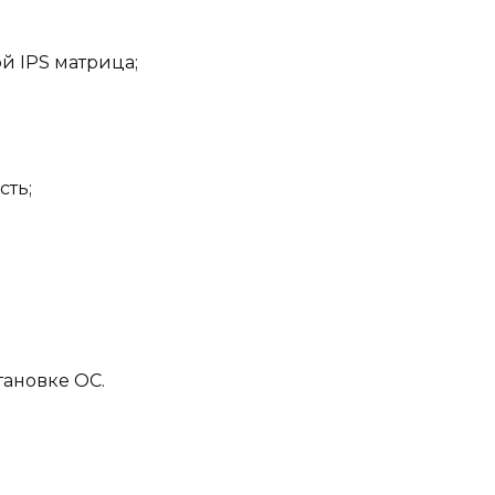
й IPS матрица;
сть;
тановке ОС.