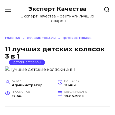
Перейти
Эксперт Качества
к
содержанию
Эксперт Качества – рейтинги лучших
товаров
ГЛАВНАЯ
»
ЛУЧШИЕ ТОВАРЫ
»
ДЕТСКИЕ ТОВАРЫ
11 лучших детских колясок
3 в 1
ДЕТСКИЕ ТОВАРЫ
АВТОР
НА ЧТЕНИЕ
Администратор
11 мин
ПРОСМОТРОВ
ОПУБЛИКОВАНО
12.6к.
19.06.2019