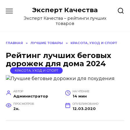
Перейти
Эксперт Качества
к
содержанию
Эксперт Качества – рейтинги лучших
товаров
ГЛАВНАЯ
»
ЛУЧШИЕ ТОВАРЫ
»
КРАСОТА, УХОД И СПОРТ
Рейтинг лучших беговых
дорожек для дома 2024
КРАСОТА, УХОД И СПОРТ
АВТОР
НА ЧТЕНИЕ
Администратор
14 мин
ПРОСМОТРОВ
ОПУБЛИКОВАНО
2к.
12.03.2020