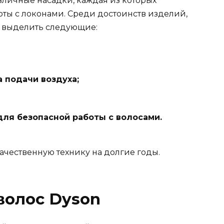
зличные насадки, каждая из которых
оты с локонами. Среди достоинств изделий,
 выделить следующие:
 подачи воздуха;
ля безопасной работы с волосами.
качественную технику на долгие годы.
волос Dyson