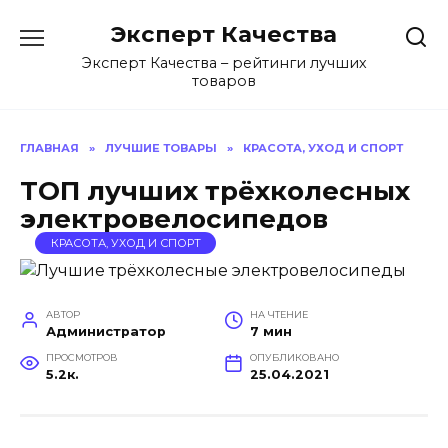
Перейти
Эксперт Качества
к
содержанию
Эксперт Качества – рейтинги лучших
товаров
ГЛАВНАЯ
»
ЛУЧШИЕ ТОВАРЫ
»
КРАСОТА, УХОД И СПОРТ
ТОП лучших трёхколесных
электровелосипедов
КРАСОТА, УХОД И СПОРТ
АВТОР
НА ЧТЕНИЕ
Администратор
7 мин
ПРОСМОТРОВ
ОПУБЛИКОВАНО
5.2к.
25.04.2021