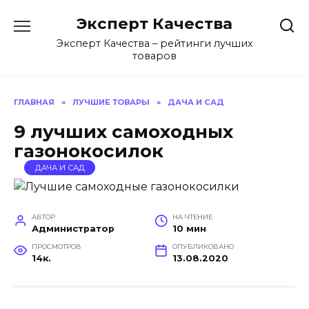
Перейти
Эксперт Качества
к
содержанию
Эксперт Качества – рейтинги лучших
товаров
ГЛАВНАЯ
»
ЛУЧШИЕ ТОВАРЫ
»
ДАЧА И САД
9 лучших самоходных
газонокосилок
ДАЧА И САД
АВТОР
НА ЧТЕНИЕ
Администратор
10 мин
ПРОСМОТРОВ
ОПУБЛИКОВАНО
14к.
13.08.2020