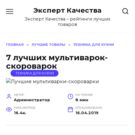
Перейти
Эксперт Качества
к
содержанию
Эксперт Качества – рейтинги лучших
товаров
ГЛАВНАЯ
»
ЛУЧШИЕ ТОВАРЫ
»
ТЕХНИКА ДЛЯ КУХНИ
7 лучших мультиварок-
скороварок
ТЕХНИКА ДЛЯ КУХНИ
АВТОР
НА ЧТЕНИЕ
Администратор
8 мин
ПРОСМОТРОВ
ОПУБЛИКОВАНО
16.4к.
16.04.2019