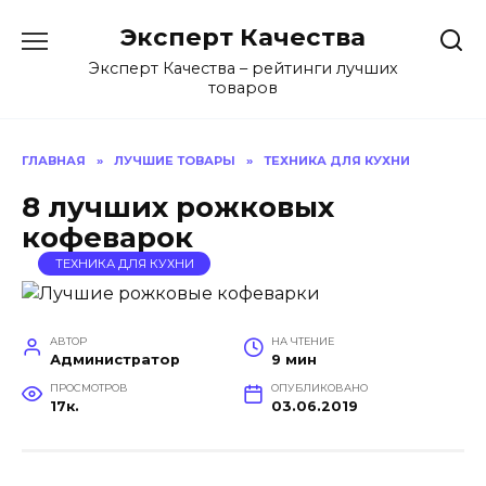
Перейти
Эксперт Качества
к
содержанию
Эксперт Качества – рейтинги лучших
товаров
ГЛАВНАЯ
»
ЛУЧШИЕ ТОВАРЫ
»
ТЕХНИКА ДЛЯ КУХНИ
8 лучших рожковых
кофеварок
ТЕХНИКА ДЛЯ КУХНИ
АВТОР
НА ЧТЕНИЕ
Администратор
9 мин
ПРОСМОТРОВ
ОПУБЛИКОВАНО
17к.
03.06.2019