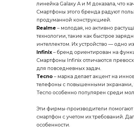
линейка Galaxy A и M доказала, что к
Смартфоны этого бренда радуют пол
продуманной конструкцией.
Realme
– молодая, но активно расту
технологии, такие как быстрое заряд
интеллектом. Их устройство — одно из
Infinix
– бренд ориентирован на функ
Смартфоны Infinix отличаются прево
для повседневных задач.
Tecno
– марка делает акцент на инно
телефоны с повышенными экранами,
Tecno особенно популярен среди мо
Эти фирмы-производители помогают 
смартфон с учетом их требований. Д
особенности.