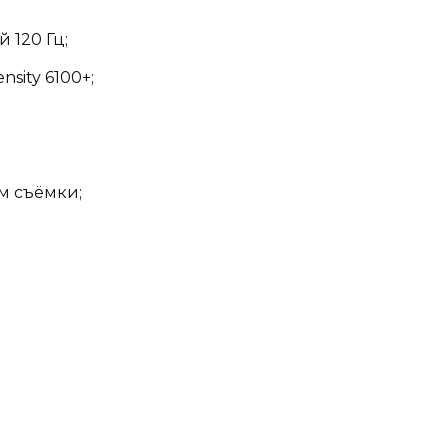
 120 Гц;
sity 6100+;
м съёмки;
;