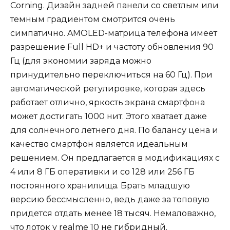
Corning. Дизайн задней панели со светлым или
темным градиентом смотрится очень
симпатично. AMOLED-матрица телефона имеет
разрешение Full HD+ и частоту обновления 90
Гц (для экономии заряда можно
принудительно переключиться на 60 Гц). При
автоматической регулировке, которая здесь
работает отлично, яркость экрана смартфона
может достигать 1000 нит. Этого хватает даже
для солнечного летнего дня. По балансу цена и
качество смартфон является идеальным
решением. Он предлагается в модификациях с
4 или 8 ГБ оперативки и со 128 или 256 ГБ
постоянного хранилища. Брать младшую
версию бессмысленно, ведь даже за топовую
придется отдать менее 18 тысяч. Немаловажно,
что лоток у realme 10 не гибридный.