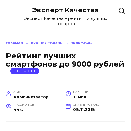
Перейти
Эксперт Качества
к
содержанию
Эксперт Качества – рейтинги лучших
товаров
ГЛАВНАЯ
»
ЛУЧШИЕ ТОВАРЫ
»
ТЕЛЕФОНЫ
Рейтинг лучших
смартфонов до 9000 рублей
ТЕЛЕФОНЫ
АВТОР
НА ЧТЕНИЕ
Администратор
11 мин
ПРОСМОТРОВ
ОПУБЛИКОВАНО
44к.
08.11.2018