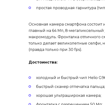
простая проводная гарнитура (тип
Основная камера смартфона состоит 
главный на 64 Мп, 8-мегапиксельный 
макромодуль. Фронталка отличного с
только делает великолепные селфи, 
(правда только при 30 fps).
Достоинства:
холодный и быстрый чип Helio G96
быстрый сканер отпечатка пальца;
хорошая ультраширокая камера;
фронталка с разрешением 50 Мп;