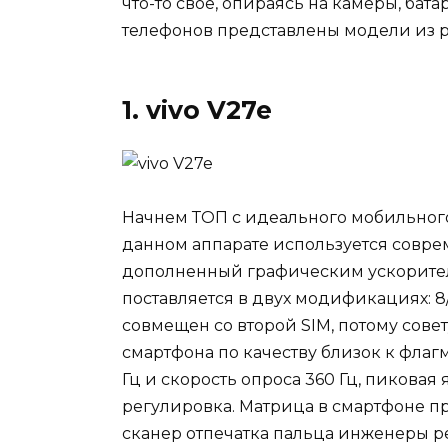
что-то своё, опираясь на камеры, бат
телефонов представлены модели из р
1. vivo V27e
Начнем ТОП с идеального мобильного 
данном аппарате используется совре
дополненный графическим ускорител
поставляется в двух модификациях: 8/
совмещен со второй SIM, потому сов
смартфона по качеству близок к фла
Гц и скорость опроса 360 Гц, пиковая
регулировка. Матрица в смартфоне п
сканер отпечатка пальца инженеры р