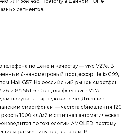
арею или железо. Поэтому в данном ТОПе
азных сегментов.
телефона по цене и качеству — vivo V27e. В
менный 6-нанометровый процессор Helio G99,
ем Mali-G57. На российский рынок смартфон
128 и 8/256 ГБ. Слот для флешки в V27e
етуем покупать старшую версию. Дисплей
гманским смартфонам — частота обновления 120
 яркость 1000 кд/м2 и отличная автоматическая
роизводится по технологии AMOLED, поэтому
ешили разместить под экраном. В