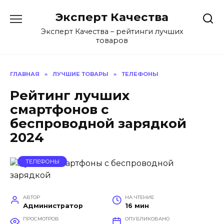
Перейти
Эксперт Качества
к
содержанию
Эксперт Качества – рейтинги лучших
товаров
ГЛАВНАЯ
»
ЛУЧШИЕ ТОВАРЫ
»
ТЕЛЕФОНЫ
Рейтинг лучших
смартфонов с
беспроводной зарядкой
2024
ТЕЛЕФОНЫ
АВТОР
НА ЧТЕНИЕ
Администратор
16 мин
ПРОСМОТРОВ
ОПУБЛИКОВАНО