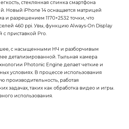
легкость, стеклянная спинка смартфона
ий. Новый iPhone 14 оснащается матрицей
ма и разрешением 1170×2532 точки, что
елей 460 ppi. Увы, функцию Always-On Display
 с приставкой Pro.
рошее, с насыщенными НЧ и разборчивым
олее детализированной. Тыльная камера
хнологии Photonic Engine делает четкие и
ных условиях. В процессе использования
ю производительность, работая
х задачах, таких как обработка видео и игры.
ивного использования.