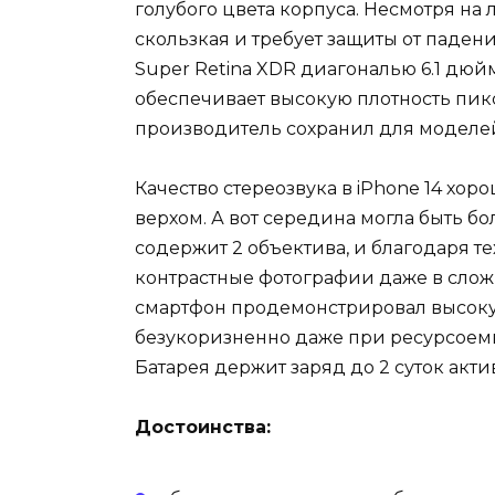
голубого цвета корпуса. Несмотря на 
скользкая и требует защиты от паден
Super Retina XDR диагональю 6.1 дюй
обеспечивает высокую плотность пикс
производитель сохранил для моделей
Качество стереозвука в iPhone 14 хо
верхом. А вот середина могла быть б
содержит 2 объектива, и благодаря те
контрастные фотографии даже в слож
смартфон продемонстрировал высоку
безукоризненно даже при ресурсоемки
Батарея держит заряд до 2 суток акт
Достоинства: