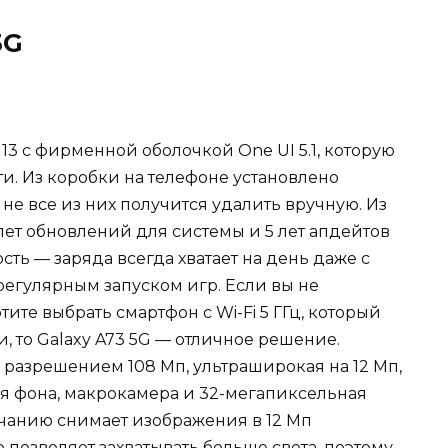
5G
d 13 с фирменной оболочкой One UI 5.1, которую
и. Из коробки на телефоне установлено
е все из них получится удалить вручную. Из
ет обновлений для системы и 5 лет апдейтов
сть — заряда всегда хватает на день даже с
регулярным запуском игр. Если вы не
ите выбрать смартфон с Wi-Fi 5 ГГц, который
, то Galaxy A73 5G — отличное решение.
с разрешением 108 Мп, ультраширокая на 12 Мп,
я фона, макрокамера и 32-мегапиксельная
чанию снимает изображения в 12 Мп
 позволяет захватывать больше света, поэтому