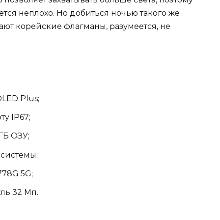
тся неплохо. Но добиться ночью такого же
ают корейские флагманы, разумеется, не
LED Plus;
ту IP67;
ГБ ОЗУ;
системы;
778G 5G;
ль 32 Мп.