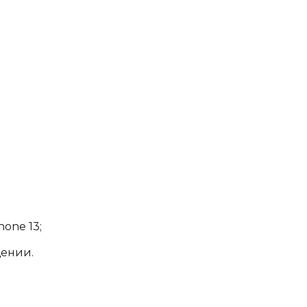
one 13;
щении.