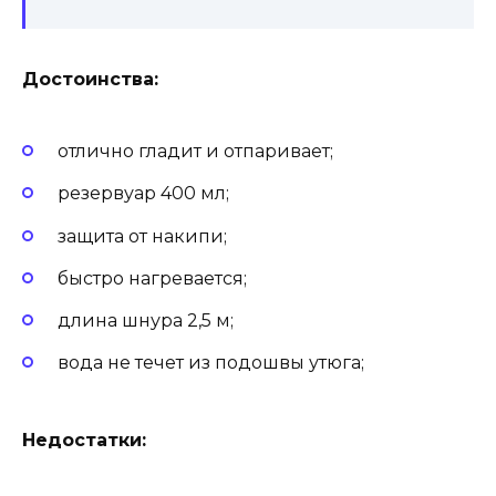
Достоинства:
отлично гладит и отпаривает;
резервуар 400 мл;
защита от накипи;
быстро нагревается;
длина шнура 2,5 м;
вода не течет из подошвы утюга;
Недостатки: