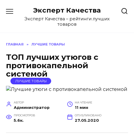
Перейти
Эксперт Качества
к
содержанию
Эксперт Качества – рейтинги лучших
товаров
ГЛАВНАЯ
»
ЛУЧШИЕ ТОВАРЫ
ТОП лучших утюгов с
противокапельной
системой
ЛУЧШИЕ ТОВАРЫ
АВТОР
НА ЧТЕНИЕ
Администратор
11 мин
ПРОСМОТРОВ
ОПУБЛИКОВАНО
5.6к.
27.05.2020