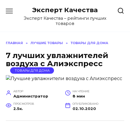
Перейти
Эксперт Качества
к
содержанию
Эксперт Качества – рейтинги лучших
товаров
ГЛАВНАЯ
»
ЛУЧШИЕ ТОВАРЫ
»
ТОВАРЫ ДЛЯ ДОМА
7 лучших увлажнителей
воздуха с Алиэкспресс
ТОВАРЫ ДЛЯ ДОМА
АВТОР
НА ЧТЕНИЕ
Администратор
8 мин
ПРОСМОТРОВ
ОПУБЛИКОВАНО
2.5к.
02.10.2020