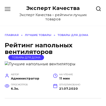
Перейти
Эксперт Качества
к
содержанию
Эксперт Качества – рейтинги лучших
товаров
ГЛАВНАЯ
»
ЛУЧШИЕ ТОВАРЫ
»
ТОВАРЫ ДЛЯ ДОМА
Рейтинг напольных
вентиляторов
ТОВАРЫ ДЛЯ ДОМА
АВТОР
НА ЧТЕНИЕ
Администратор
11 мин
ПРОСМОТРОВ
ОПУБЛИКОВАНО
6.3к.
21.07.2020