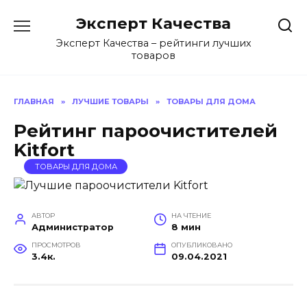
Перейти
Эксперт Качества
к
содержанию
Эксперт Качества – рейтинги лучших
товаров
ГЛАВНАЯ
»
ЛУЧШИЕ ТОВАРЫ
»
ТОВАРЫ ДЛЯ ДОМА
Рейтинг пароочистителей
Kitfort
ТОВАРЫ ДЛЯ ДОМА
АВТОР
НА ЧТЕНИЕ
Администратор
8 мин
ПРОСМОТРОВ
ОПУБЛИКОВАНО
3.4к.
09.04.2021