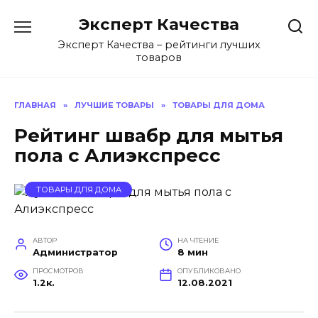
Перейти
Эксперт Качества
к
содержанию
Эксперт Качества – рейтинги лучших
товаров
ГЛАВНАЯ
»
ЛУЧШИЕ ТОВАРЫ
»
ТОВАРЫ ДЛЯ ДОМА
Рейтинг швабр для мытья
пола с Алиэкспресс
ТОВАРЫ ДЛЯ ДОМА
АВТОР
НА ЧТЕНИЕ
Администратор
8 мин
ПРОСМОТРОВ
ОПУБЛИКОВАНО
1.2к.
12.08.2021