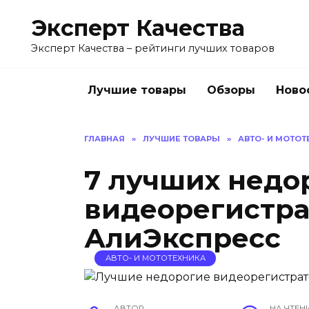
Перейти
Эксперт Качества
к
содержанию
Эксперт Качества – рейтинги лучших товаров
Лучшие товары
Обзоры
Ново
ГЛАВНАЯ
»
ЛУЧШИЕ ТОВАРЫ
»
АВТО- И МОТОТ
7 лучших недо
видеорегистра
АлиЭкспресс
АВТО- И МОТОТЕХНИКА
АВТОР
НА ЧТЕН