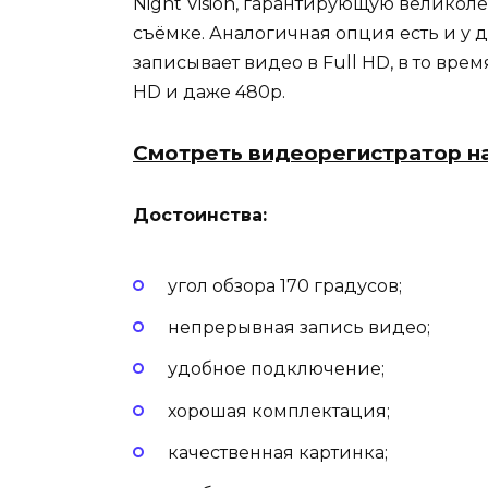
Night Vision, гарантирующую великол
съёмке. Аналогичная опция есть и у 
записывает видео в Full HD, в то вр
HD и даже 480p.
Смотреть видеорегистратор н
Достоинства:
угол обзора 170 градусов;
непрерывная запись видео;
удобное подключение;
хорошая комплектация;
качественная картинка;