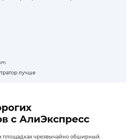
am
тратор лучше
орогих
в с АлиЭкспресс
х площадках чрезвычайно обширный.