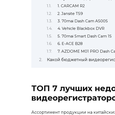
1. CARCAM R2
2. Jansite T59
3. 70mai Dash Cam A500S
4. Vehicle Blackbox DVR
5. 70mai Smart Dash Cam 1S
6. E-ACE B28
7. AZDOME M01 PRO Dash C
Какой бюджетный видеорегис
ТОП 7 лучших нед
видеорегистраторо
Ассортимент продукции на китайски