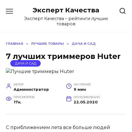
Перейти
Эксперт Качества
к
содержанию
Эксперт Качества – рейтинги лучших
товаров
ГЛАВНАЯ
»
ЛУЧШИЕ ТОВАРЫ
»
ДАЧА И САД
7 лучших триммеров Huter
ДАЧА И САД
АВТОР
НА ЧТЕНИЕ
Администратор
9 мин
ПРОСМОТРОВ
ОПУБЛИКОВАНО
17к.
22.05.2020
С приближением лета все больше людей