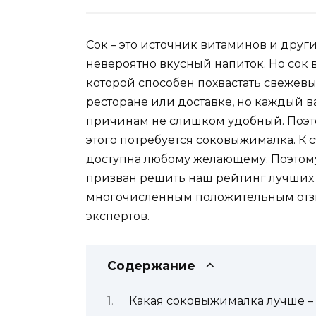
Сок – это источник витаминов и друг
невероятно вкусный напиток. Но сок 
которой способен похвастать свежевыж
ресторане или доставке, но каждый 
причинам не слишком удобный. Поэто
этого потребуется соковыжималка. К с
доступна любому желающему. Поэтому
призван решить наш рейтинг лучших
многочисленным положительным отз
экспертов.
Содержание
Какая соковыжималка лучше –