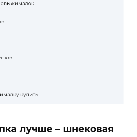
ковыжималок
on
ection
ималку купить
лка лучше – шнековая