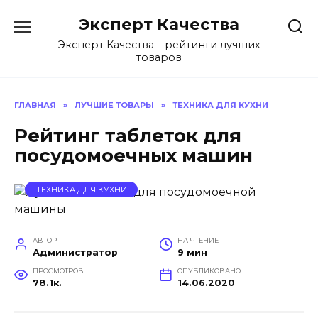
Перейти
Эксперт Качества
к
содержанию
Эксперт Качества – рейтинги лучших
товаров
ГЛАВНАЯ
»
ЛУЧШИЕ ТОВАРЫ
»
ТЕХНИКА ДЛЯ КУХНИ
Рейтинг таблеток для
посудомоечных машин
ТЕХНИКА ДЛЯ КУХНИ
АВТОР
НА ЧТЕНИЕ
Администратор
9 мин
ПРОСМОТРОВ
ОПУБЛИКОВАНО
78.1к.
14.06.2020