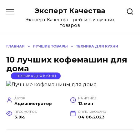
Перейти
Эксперт Качества
к
содержанию
Эксперт Качества – рейтинги лучших
товаров
ГЛАВНАЯ
»
ЛУЧШИЕ ТОВАРЫ
»
ТЕХНИКА ДЛЯ КУХНИ
10 лучших кофемашин для
дома
ТЕХНИКА ДЛЯ КУХНИ
АВТОР
НА ЧТЕНИЕ
Администратор
12 мин
ПРОСМОТРОВ
ОПУБЛИКОВАНО
3.9к.
04.08.2023