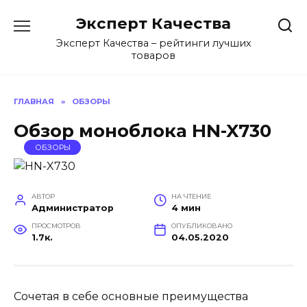
Перейти
Эксперт Качества
к
содержанию
Эксперт Качества – рейтинги лучших
товаров
ГЛАВНАЯ
»
ОБЗОРЫ
Обзор моноблока HN-X730
ОБЗОРЫ
АВТОР
НА ЧТЕНИЕ
Администратор
4 мин
ПРОСМОТРОВ
ОПУБЛИКОВАНО
1.7к.
04.05.2020
Сочетая в себе основные преимущества