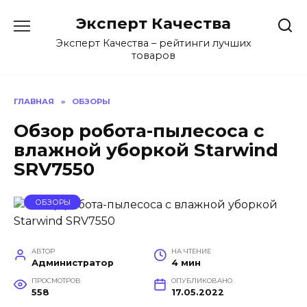
Перейти
Эксперт Качества
к
содержанию
Эксперт Качества – рейтинги лучших
товаров
ГЛАВНАЯ
»
ОБЗОРЫ
Обзор робота-пылесоса с
влажной уборкой Starwind
SRV7550
ОБЗОРЫ
АВТОР
НА ЧТЕНИЕ
Администратор
4 мин
ПРОСМОТРОВ
ОПУБЛИКОВАНО
558
17.05.2022