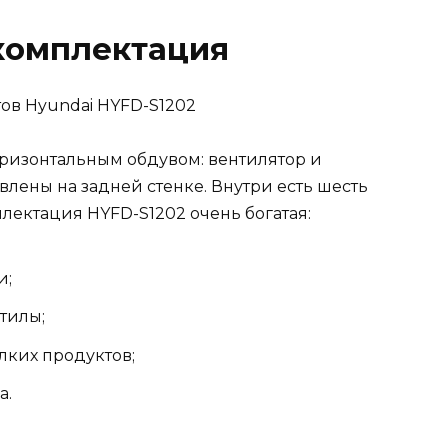
комплектация
оризонтальным обдувом: вентилятор и
влены на задней стенке. Внутри есть шесть
лектация HYFD-S1202 очень богатая:
и;
тилы;
лких продуктов;
а.